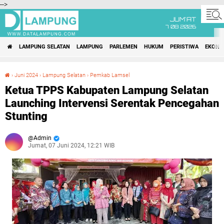
-->
JUM'AT
7 08 2026
LAMPUNG SELATAN
LAMPUNG
PARLEMEN
HUKUM
PERISTIWA
EKONO
›
Juni 2024
›
Lampung Selatan
›
Pemkab Lamsel
Ketua TPPS Kabupaten Lampung Selatan Launching Intervensi Serentak Pencegahan Stunting
Ketua TPPS Kabupaten Lampung Selatan
Launching Intervensi Serentak Pencegahan
Stunting
Admin
Jumat, 07 Juni 2024, 12:21 WIB