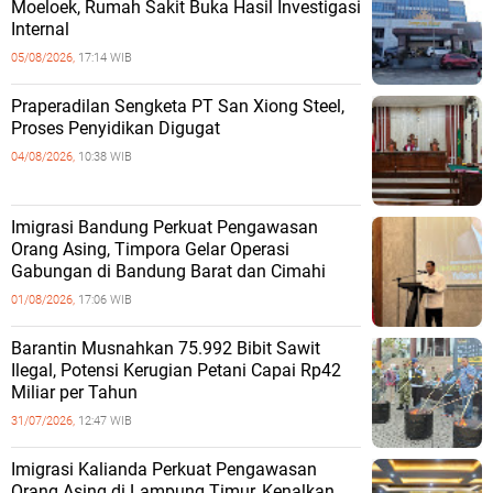
Moeloek, Rumah Sakit Buka Hasil Investigasi
Internal
05/08/2026,
17:14 WIB
Praperadilan Sengketa PT San Xiong Steel,
Proses Penyidikan Digugat
04/08/2026,
10:38 WIB
Imigrasi Bandung Perkuat Pengawasan
Orang Asing, Timpora Gelar Operasi
Gabungan di Bandung Barat dan Cimahi
01/08/2026,
17:06 WIB
Barantin Musnahkan 75.992 Bibit Sawit
Ilegal, Potensi Kerugian Petani Capai Rp42
Miliar per Tahun
31/07/2026,
12:47 WIB
Imigrasi Kalianda Perkuat Pengawasan
Orang Asing di Lampung Timur, Kenalkan