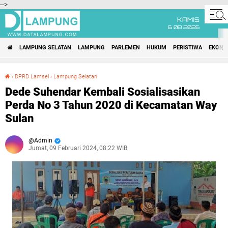
-->
KAMIS
6 08 2026
LAMPUNG SELATAN
LAMPUNG
PARLEMEN
HUKUM
PERISTIWA
EKONO
›
DPRD Lamsel
›
Lampung Selatan
Dede Suhendar Kembali Sosialisasikan Perda No 3 Tahun 2020 di Kecamatan Way Sulan
Dede Suhendar Kembali Sosialisasikan
Perda No 3 Tahun 2020 di Kecamatan Way
Sulan
Admin
Jumat, 09 Februari 2024, 08:22 WIB