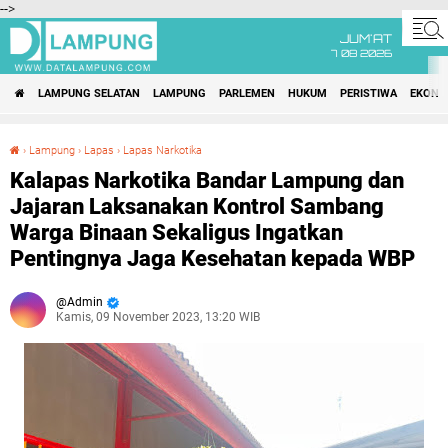
-->
JUM'AT
7 08 2026
LAMPUNG SELATAN
LAMPUNG
PARLEMEN
HUKUM
PERISTIWA
EKONO
›
Lampung
›
Lapas
›
Lapas Narkotika
Kalapas Narkotika Bandar Lampung dan Jajaran Laksanakan Kontrol Sambang Warga Binaan Sekaligus Ingatkan Pentingnya Jaga Kesehatan kepada WBP
Kalapas Narkotika Bandar Lampung dan
Jajaran Laksanakan Kontrol Sambang
Warga Binaan Sekaligus Ingatkan
Pentingnya Jaga Kesehatan kepada WBP
Admin
Kamis, 09 November 2023, 13:20 WIB