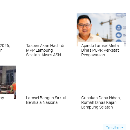
 2026,
Taspen Akan Hadir di
Apindo Lamsel Minta
an
MPP Lampung
Dinas PUPR Perketat
Selatan, Akses ASN
Pengawasan
agnet
Lebih Mudah dan
Penerapan UMK
Cepat
Pekerja Konstruksi
Way
Lamsel Bangun Sirkuit
Gunakan Dana Hibah,
Berskala Nasional
Rumah Dinas Kajari
Lampung Selatan
ima
Diperbaiki
Tampilkan