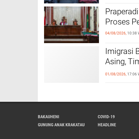
Praperadi
Proses Pe
04/08/2026,
10:38 
Imigrasi
Asing, Ti
Bandung 
01/08/2026,
17:06 
BAKAUHENI
COVID-19
GUNUNG ANAK KRAKATAU
HEADLINE