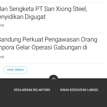
lan Sengketa PT San Xiong Steel,
nyidikan Digugat
WIB
 Bandung Perkuat Pengawasan Orang
mpora Gelar Operasi Gabungan di
Barat dan Cimahi
WIB
LIHAT SEMUA
DESA MERAK BELANTUNG
DINAS KESEHATAN LAMSEL