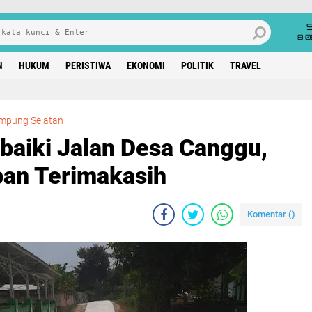
8 0
N
HUKUM
PERISTIWA
EKONOMI
POLITIK
TRAVEL
Pemkab Lamsel Perbaiki Jalan Desa Canggu, Warga Berikan Ucapan Terimakasih
mpung Selatan
aiki Jalan Desa Canggu,
pan Terimakasih
Komentar (
)