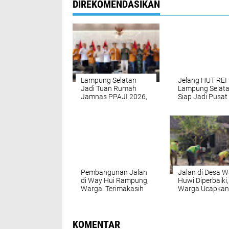
DIREKOMENDASIKAN
Lampung Selatan
Jelang HUT REI
Jadi Tuan Rumah
Lampung Selat
Jamnas PPAJI 2026,
Siap Jadi Pusat
Bupati Egi Siapkan
Kegiatan dan M
Konsep “Spirit of
Investasi
Krakatoa” untuk
Dongkrak Wisata
Pembangunan Jalan
Jalan di Desa 
di Way Hui Rampung,
Huwi Diperbaiki,
Warga: Terimakasih
Warga Ucapkan
Pemkab Lamsel
Syukur dan Ter
Kasih Kepada
Pemkab Lamsel
KOMENTAR