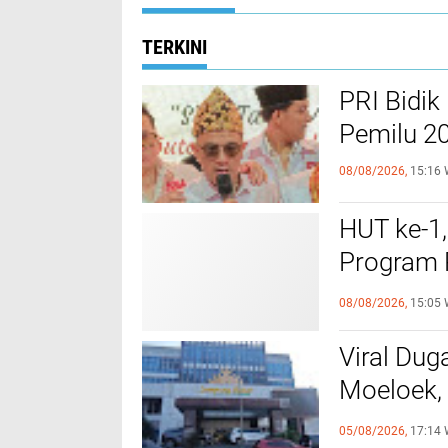
TERKINI
PRI Bidi
Pemilu 2
08/08/2026,
15:16 
HUT ke-1
Program 
RI
08/08/2026,
15:05 
Viral Dug
Moeloek, 
Internal
05/08/2026,
17:14 