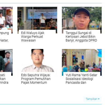
mpung
Edi Waluyo Ajak
Tanggul Sungai di
Warga Perkuat
Kertosari Jebol Bikin
Natar,
Wawasan
Banjir, Anggota DPRD
at
Kebangsaan
Lampung Selatan
dan
Hamdani Desak
BBWS Segera
Bertindak
pati
Edo Saputra Wijaya:
Yuti Rama Yanti Gelar
rkan
Program Pemutihan
Sosialisasi Ideologi
rindra
Pajak Momentum
Pancasila dan
 Sudah
Ringankan Beban
Wawasan
Kerja
Masyarakat
Kebangsaan di Desa
Sukaraja
Tampilkan