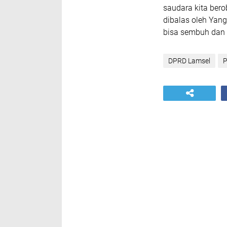
saudara kita bero
dibalas oleh Yang
bisa sembuh dan k
DPRD Lamsel
P