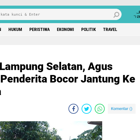
J
7 
N
HUKUM
PERISTIWA
EKONOMI
POLITIK
TRAVEL
 Lampung Selatan, Agus
Penderita Bocor Jantung Ke
a
Komentar (
)