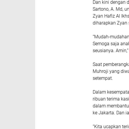
Dan kini dengan d
Sartono, A. Md, 
Zyan Hafiz Al Ikh
diharapkan Zyan s
“Mudah-mudahan 
Semoga saja anak 
seusianya. Amin,”
Saat pemberangka
Muhroji yang diwa
setempat.
Dalam kesempatan
ribuan terima kas
dalam membantu d
ke Jakarta. Dan 
“Kita ucapkan te