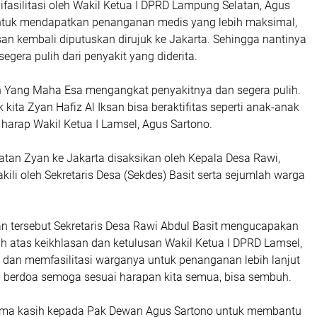
ifasilitasi oleh Wakil Ketua I DPRD Lampung Selatan, Agus
untuk mendapatkan penanganan medis yang lebih maksimal,
san kembali diputuskan dirujuk ke Jakarta. Sehingga nantinya
egera pulih dari penyakit yang diderita.
Yang Maha Esa mengangkat penyakitnya dan segera pulih.
kita Zyan Hafiz Al Iksan bisa beraktifitas seperti anak-anak
 harap Wakil Ketua I Lamsel, Agus Sartono.
tan Zyan ke Jakarta disaksikan oleh Kepala Desa Rawi,
kili oleh Sekretaris Desa (Sekdes) Basit serta sejumlah warga
 tersebut Sekretaris Desa Rawi Abdul Basit mengucapakan
ih atas keikhlasan dan ketulusan Wakil Ketua I DPRD Lamsel,
an memfasilitasi warganya untuk penanganan lebih lanjut
ia berdoa semoga sesuai harapan kita semua, bisa sembuh.
rima kasih kepada Pak Dewan Agus Sartono untuk membantu