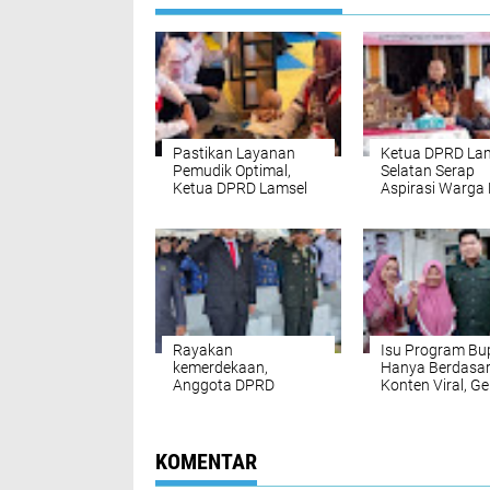
Pastikan Layanan
Ketua DPRD La
Pemudik Optimal,
Selatan Serap
Ketua DPRD Lamsel
Aspirasi Warga 
Tinjau Posko
Sekaligus Perku
Kesehatan PMI di
Nilai Pancasila 
Bakauheni
Kamtibmas
Rayakan
Isu Program Bu
kemerdekaan,
Hanya Berdasa
Anggota DPRD
Konten Viral, Ge
Lamsel Edo Saputra
Lamsel: Semua
Kenang Masa Sekolah
Masuk Rencana 
di Natar
KOMENTAR