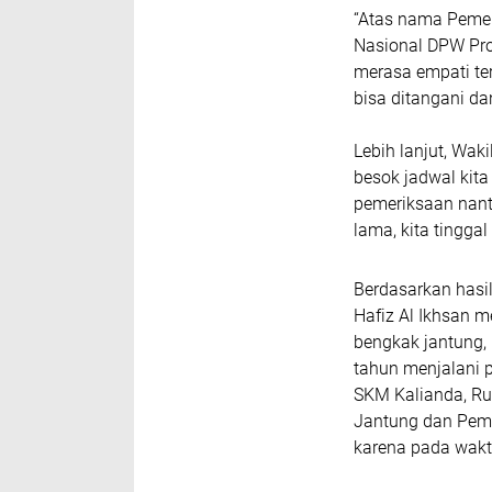
“Atas nama Pemer
Nasional DPW Pr
merasa empati ter
bisa ditangani da
Lebih lanjut, Wak
besok jadwal kita
pemeriksaan nanti
lama, kita tinggal
Berdasarkan hasi
Hafiz Al Ikhsan 
bengkak jantung, 
tahun menjalani 
SKM Kalianda, Ru
Jantung dan Pemb
karena pada waktu