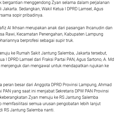
k bergantian menggendong Zyan selama dalam perjalanan
i Jakarta. Sedangkan, Wakil Ketua I DPRD Lamsel, Agus
rsama sopir pribadinya.
Hafiz Al Ikhsan merupakan anak dari pasangan Ihcanudin dan
Desa Rawi, Kecamatan Penengahan, Kabupaten Lampung
hariannya berprofesi sebagai supir truk.
nuju ke Rumah Sakit Jantung Salemba, Jakarta tersebut,
etua I DPRD Lamsel dari Fraksi Partai PAN, Agus Sartono, A. Md
 menjenguk dan mengawal untuk mendapatkan rujukan ke
 ada peran besar dari Anggota DPRD Provinsi Lampung, Ahmad
tai PAN yang saat ini menjabat Sekretaris DPW PAN Provinsi
 keberangkatan Zyan menuju ke RS Jantung Salemba
p memfasilitasi semua urusan pengobatan lebih lanjut
 di RS Jantung Salemba nanti.