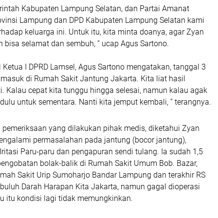
intah Kabupaten Lampung Selatan, dan Partai Amanat
ovinsi Lampung dan DPD Kabupaten Lampung Selatan kami
hadap keluarga ini. Untuk itu, kita minta doanya, agar Zyan
n bisa selamat dan sembuh, ” ucap Agus Sartono.
il Ketua I DPRD Lamsel, Agus Sartono mengatakan, tanggal 3
 masuk di Rumah Sakit Jantung Jakarta. Kita liat hasil
. Kalau cepat kita tunggu hingga selesai, namun kalau agak
 dulu untuk sementara. Nanti kita jemput kembali, ” terangnya.
l pemeriksaan yang dilakukan pihak medis, diketahui Zyan
mengalami permasalahan pada jantung (bocor jantung),
Iritasi Paru-paru dan pengapuran sendi tulang. Ia sudah 1,5
pengobatan bolak-balik di Rumah Sakit Umum Bob. Bazar,
mah Sakit Urip Sumoharjo Bandar Lampung dan terakhir RS
uluh Darah Harapan Kita Jakarta, namun gagal dioperasi
 itu kondisi lagi tidak memungkinkan.