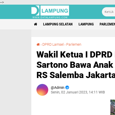
-->
LAMPUNG SELATAN
LAMPUNG
PARLEME
Wakil Ketua I DPRD Lampung Selatan, Agus Sartono Bawa Anak Penderita Bocor Jantung Ke RS Salemba Jakarta
›
DPRD Lamsel
›
Parlemen
Wakil Ketua I DPRD
Sartono Bawa Anak 
RS Salemba Jakart
Admin
Senin, 02 Januari 2023, 14:11 WIB