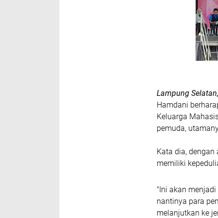
Lampung Selatan
Hamdani berharap
Keluarga Mahasis
pemuda, utamanya
Kata dia, dengan
memiliki kepedul
"Ini akan menjad
nantinya para pem
melanjutkan ke j