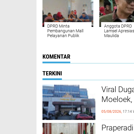
DPRD Minta
Anggota DPRD
Pembangunan Mall
Lamsel Apresias
Pelayanan Publik
Maulida
Lamsel Dikebut
KOMENTAR
TERKINI
Viral Dug
Moeloek, 
Internal
05/08/2026,
17:14 
Praperadi