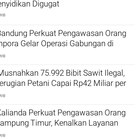
nyidikan Digugat
WIB
 Bandung Perkuat Pengawasan Orang
mpora Gelar Operasi Gabungan di
Barat dan Cimahi
WIB
Musnahkan 75.992 Bibit Sawit Ilegal,
erugian Petani Capai Rp42 Miliar per
WIB
 Kalianda Perkuat Pengawasan Orang
 Lampung Timur, Kenalkan Layanan
migrasian
WIB