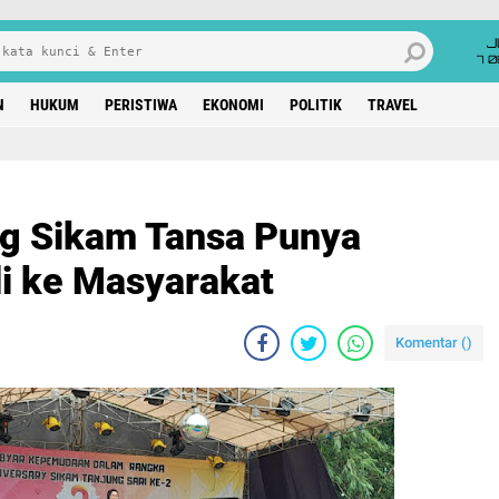
J
7 
N
HUKUM
PERISTIWA
EKONOMI
POLITIK
TRAVEL
l Dorong Sikam Tansa Punya Semangat Mengabdi ke Masyarakat
g Sikam Tansa Punya
 ke Masyarakat
Komentar (
)