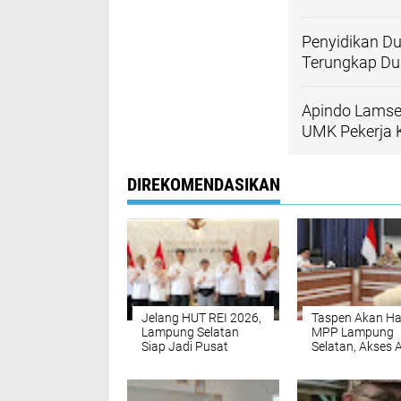
Penyidikan Du
Terungkap Du
Apindo Lamse
UMK Pekerja 
DIREKOMENDASIKAN
Jelang HUT REI 2026,
Taspen Akan Had
Lampung Selatan
MPP Lampung
Siap Jadi Pusat
Selatan, Akses 
Kegiatan dan Magnet
Lebih Mudah da
Investasi
Cepat