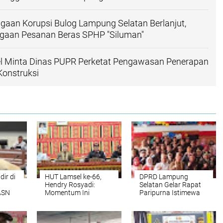
gaan Korupsi Bulog Lampung Selatan Berlanjut,
gaan Pesanan Beras SPHP "Siluman"
l Minta Dinas PUPR Perketat Pengawasan Penerapan
Konstruksi
ir di
HUT Lamsel ke-66,
DPRD Lampung
Hendry Rosyadi:
Selatan Gelar Rapat
ASN
Momentum Ini
Paripurna Istimewa
n
Diharapkan Dapat
HUT Kabupaten
Memberikan Motivasi
Lampung Selatan Ke
66