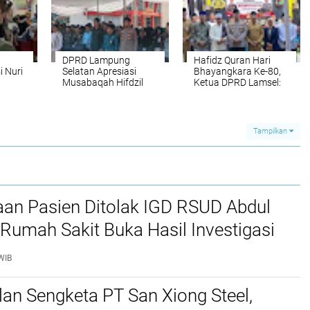
DPRD Lampung
Hafidz Quran Hari
i Nuri
Selatan Apresiasi
Bhayangkara Ke-80,
Musabaqah Hifdzil
Ketua DPRD Lamsel:
Qur’an Polres di Hari
Panggung
Bhayangkara ke-80
Pembinaan Generasi
Muda
Tampilkan
aan Pasien Ditolak IGD RSUD Abdul
Rumah Sakit Buka Hasil Investigasi
WIB
lan Sengketa PT San Xiong Steel,