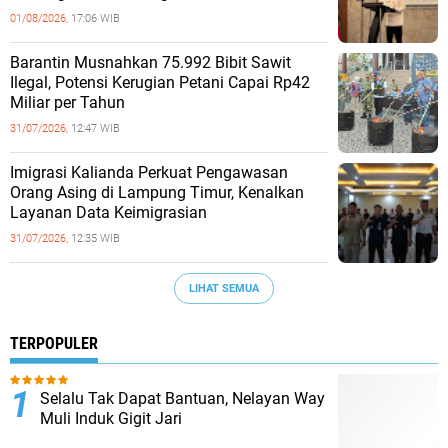
01/08/2026,
17:06 WIB
Barantin Musnahkan 75.992 Bibit Sawit
Ilegal, Potensi Kerugian Petani Capai Rp42
Miliar per Tahun
31/07/2026,
12:47 WIB
Imigrasi Kalianda Perkuat Pengawasan
Orang Asing di Lampung Timur, Kenalkan
Layanan Data Keimigrasian
31/07/2026,
12:35 WIB
LIHAT SEMUA
TERPOPULER
Selalu Tak Dapat Bantuan, Nelayan Way
Muli Induk Gigit Jari