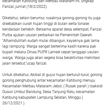
kecamatan Katibung dan Merbau Mataram ini,”ungkap
Farizal, jum’at (18/2/2022).
Diketahui, selain berumur, rusaknya gorong-gorong itu juga
disebabkan curah hujan tinggi di bulan serta tonase
kendaraan berlebih. Bersama aparat desa setempat, Farizal
Purba ajukan usulan perbaikan ke Pemerintah Daerah.
“Alhamdulillah sudah mulai dibangun, kayaknya gak lama
lagi rampung. Warga sangat berterima kasih karena pak
bupati melalui Dinas PUPR Lamsel cepat tanggapi usulan
warga. Warga juga akan segera bisa beraktivitas melintasi
jalan tersebut,”ucap farizal.
Untuk diketahui, Akibat di guyur hujan berturut-turut, gorong
gorong penghubung antar kecamatan Katibung menuju
Kecamatan Merbau Mataram Jebol, ( Rusak parah ) loaksidi
Dusun Umbul Bandung, Desa Tanjung Ratu, kecamatan
Katibung kabupaten Lampung Selatan, Minggu (
26/12/2021 ).