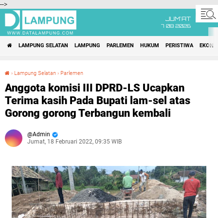
-->
JUM'AT
7 08 2026
LAMPUNG SELATAN
LAMPUNG
PARLEMEN
HUKUM
PERISTIWA
EKONO
›
Lampung Selatan
›
Parlemen
Anggota komisi III DPRD-LS Ucapkan Terima kasih Pada Bupati lam-sel atas Gorong gorong Terbangun kembali
Anggota komisi III DPRD-LS Ucapkan
Terima kasih Pada Bupati lam-sel atas
Gorong gorong Terbangun kembali
Admin
Jumat, 18 Februari 2022, 09:35 WIB