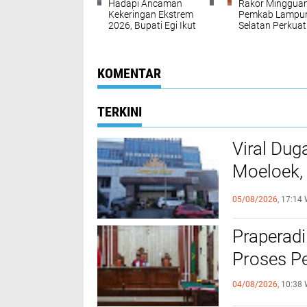
Hadapi Ancaman
Rakor Minggua
Kekeringan Ekstrem
Pemkab Lampu
2026, Bupati Egi Ikut
Selatan Perkuat
Rakornas Kementan
Sinergi, Siapkan
RI
Peluncuran Lay
Halo Lamsel
KOMENTAR
TERKINI
Viral Dug
Moeloek, 
Internal
05/08/2026,
17:14 
Praperadi
Proses Pe
04/08/2026,
10:38 