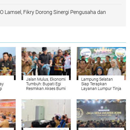
 Lamsel, Fikry Dorong Sinergi Pengusaha dan
Jalan Mulus, Ekonomi
Lampung Selatan
ay
Tumbuh: Bupati Egi
Siap Terapkan
gi
Resmikan Akses Bumi
Layanan Lumpur Tinja
Daya-Trimomukti,
Terjadwal, Langkah
UMKM Singkong Ikut
Nyata Wujudkan
omi
Terdongkrak
Sanitasi Sehat dan
Berkelanjutan