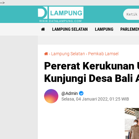
-->
LAMPUNG SELATAN
LAMPUNG
PARLEME
Pererat Kerukunan Umat Beragama, Winarni Kunjungi Desa Bali Agung di Palas
›
Lampung Selatan
›
Pemkab Lamsel
Pererat Kerukunan 
Kunjungi Desa Bali 
Admin
Selasa, 04 Januari 2022, 01:25 WIB