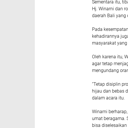
Sementara itu, ti
Hj. Winarni dan 
daerah Bali yang
Pada kesempatan i
kehadirannya ju
masyarakat yang 
Oleh karena itu, 
agar tetap menja
mengundang oran
“Tetap disiplin p
hijau dan bebas 
dalam acara itu.
Winarni berharap
umat beragama. 
bisa diselesaika