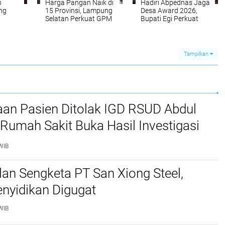
n
Harga Pangan Naik di
Hadiri Abpednas Jaga
ng
15 Provinsi, Lampung
Desa Award 2026,
Selatan Perkuat GPM
Bupati Egi Perkuat
Jaga Daya Beli
Komitmen Lampung
anan
Masyarakat
Selatan Cegah
Korupsi
Tampilkan
aan Pasien Ditolak IGD RSUD Abdul
Rumah Sakit Buka Hasil Investigasi
WIB
lan Sengketa PT San Xiong Steel,
nyidikan Digugat
WIB