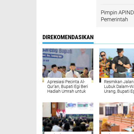
Pimpin APINDO
Pemerintah
DIREKOMENDASIKAN
Apresiasi Pecinta Al-
Resmikan Jalan
Qur’an, Bupati Egi Beri
Lubuk Dalam-W
Hadiah Umrah untuk
Urang, Bupati E
Dua Jemaah di
Dorong Wisata
Shobat Tanjung Sari
Kalianda dan
Dongkrak Ekon
Warga