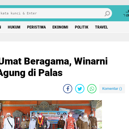
J
7 
N
HUKUM
PERISTIWA
EKONOMI
POLITIK
TRAVEL
Umat Beragama, Winarni
Agung di Palas
Komentar (
)