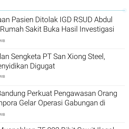
aan Pasien Ditolak IGD RSUD Abdul
Rumah Sakit Buka Hasil Investigasi
WIB
lan Sengketa PT San Xiong Steel,
nyidikan Digugat
WIB
 Bandung Perkuat Pengawasan Orang
mpora Gelar Operasi Gabungan di
Barat dan Cimahi
WIB