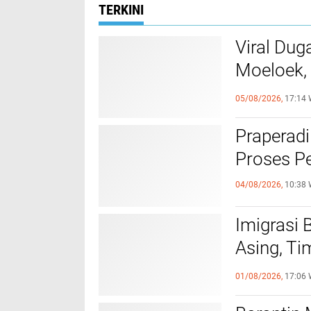
TERKINI
Viral Dug
Moeloek, 
Internal
05/08/2026,
17:14 
Praperadi
Proses Pe
04/08/2026,
10:38 
Imigrasi
Asing, Ti
Bandung 
01/08/2026,
17:06 