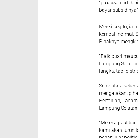
"produsen tidak b
bayar subsidinya,
Meski begitu, ia
kembali normal. S
Pihaknya mengkla
"Baik pusri maupu
Lampung Selatan.
langka, tapi distr
Sementara sekert
mengatakan, piha
Pertanian, Tanama
Lampung Selatan
"Mereka pastikan
kami akan turun l
benar," ujar politis