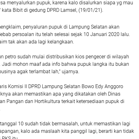
isa menyalurkan pupuk, karena kalo disalurkan siapa yg mau
" kata Bibit di gedung DPRD Lamsel, (19/01/21).
 mengklaim, penyaluran pupuk di Lampung Selatan akan
ebab persoalan itu telah selesai sejak 10 Januari 2020 lalu.
im tak akan ada lagi kelangkaan.
n petro sudah mulai distribusikan kios pengecer di wilayah
 Jadi mohon maaf ada info bahwa pupuk langka itu bukan
ibusinya agak terlambat lah," ujarnya.
aris Komisi II DPRD Lampung Selatan Bowo Edy Anggoro
knya akan memastikan apa yang dikatakan oleh Dinas
n Pangan dan Hortikultura terkait ketersediaan pupuk di
.
 tanggal 10 sudah tidak bermasalah, untuk memastikan lagi
apangan, kalo ada maslaah kita panggil lagi, berarti kan tidak
i PKS itu.