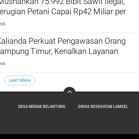
Musnahkan 75.992 Bibit Sawit Ilegal,
erugian Petani Capai Rp42 Miliar per
WIB
 Kalianda Perkuat Pengawasan Orang
 Lampung Timur, Kenalkan Layanan
migrasian
WIB
LIHAT SEMUA
DESA MERAK BELANTUNG
DINAS KESEHATAN LAMSEL