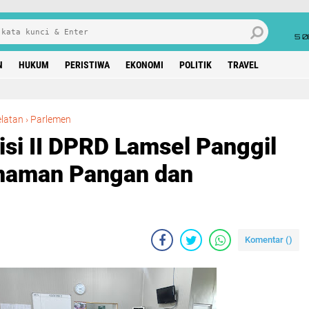
5 0
N
HUKUM
PERISTIWA
EKONOMI
POLITIK
TRAVEL
Pupuk Langka, Komisi II DPRD Lamsel Panggil Dinas Pertanian, Tanaman Pangan dan Hortikultura
latan
›
Parlemen
si II DPRD Lamsel Panggil
anaman Pangan dan
Komentar (
)