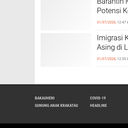
Barantin 
Potensi K
Tahun
31/07/2026,
12:47 
Imigrasi
Asing di
Data Kei
31/07/2026,
12:35 
BAKAUHENI
COVID-19
GUNUNG ANAK KRAKATAU
HEADLINE