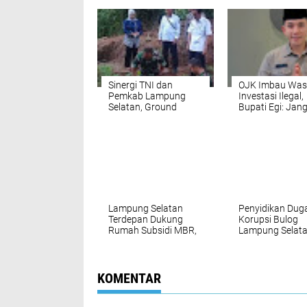
Sinergi TNI dan
OJK Imbau Wa
Pemkab Lampung
Investasi Ilegal,
Selatan, Ground
Bupati Egi: Jan
Breaking Jembatan
Terbuai Untung 
Perintis Garuda Resmi
Dimulai
Lampung Selatan
Penyidikan Dug
Terdepan Dukung
Korupsi Bulog
Rumah Subsidi MBR,
Lampung Selat
Terbitkan 7.690 PBG
Berlanjut, Teru
Tertinggi di Provinsi
Dugaan Pesana
Lampung
Beras SPHP "Si
KOMENTAR