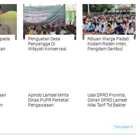
spada
Penguatan Desa
Ribuan Warga Padati
Penyangga Di
Kodam Raden Inten,
gan
Wilayah Konservasi
Pangdam Sambut
Instan
TNWK
Hangat Salat Id
hingga Halal Bihalal
aan
Apindo Lamsel Minta
Usai DPRD Provinsi,
Dinas PUPR Perketat
Giliran DPRD Lamsel
an
Pengawasan
Nilai Tarif Tol Bakter
ngkap
Penerapan UMK
Terlalu Tinggi
n
Pekerja Konstruksi
luman"
Tampilkan