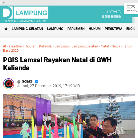
-->
KAMIS
6 08 2026
LAMPUNG SELATAN
LAMPUNG
PARLEMEN
HUKUM
PERISTIWA
EKONO
›
Headline
›
Hiburan
›
Kalianda
›
Lampung
›
Lampung Selatan
›
Natal
›
News
›
Tahun
Baru 2020
PGIS Lamsel Rayakan Natal di GWH Kalianda
PGIS Lamsel Rayakan Natal di GWH
Kalianda
Redaksi
Jumat, 27 Desember 2019, 17:19 WIB