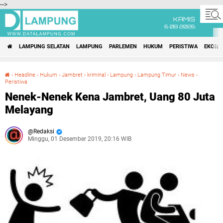
-->
KAMIS
6 08 2026
LAMPUNG SELATAN
LAMPUNG
PARLEMEN
HUKUM
PERISTIWA
EKONO
›
Headline
›
Hukum
›
Jambret
›
kriminal
›
Lampung
›
Lampung Timur
›
News
›
Peristiwa
Nenek-Nenek Kena Jambret, Uang 80 Juta Melayang
Nenek-Nenek Kena Jambret, Uang 80 Juta
Melayang
Redaksi
Minggu, 01 Desember 2019, 20:16 WIB