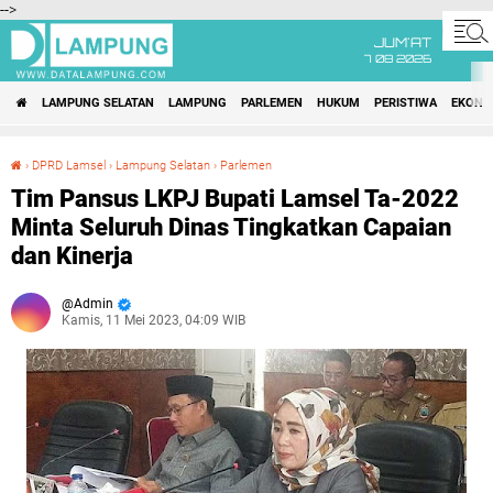
-->
JUM'AT
7 08 2026
LAMPUNG SELATAN
LAMPUNG
PARLEMEN
HUKUM
PERISTIWA
EKONO
›
DPRD Lamsel
›
Lampung Selatan
›
Parlemen
Tim Pansus LKPJ Bupati Lamsel Ta-2022 Minta Seluruh Dinas Tingkatkan Capaian dan Kinerja
Tim Pansus LKPJ Bupati Lamsel Ta-2022
Minta Seluruh Dinas Tingkatkan Capaian
dan Kinerja
Admin
Kamis, 11 Mei 2023, 04:09 WIB