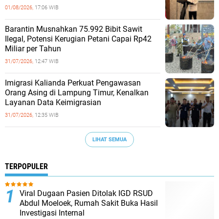
01/08/2026,
17:06 WIB
Barantin Musnahkan 75.992 Bibit Sawit
Ilegal, Potensi Kerugian Petani Capai Rp42
Miliar per Tahun
31/07/2026,
12:47 WIB
Imigrasi Kalianda Perkuat Pengawasan
Orang Asing di Lampung Timur, Kenalkan
Layanan Data Keimigrasian
31/07/2026,
12:35 WIB
LIHAT SEMUA
TERPOPULER
Viral Dugaan Pasien Ditolak IGD RSUD
Abdul Moeloek, Rumah Sakit Buka Hasil
Investigasi Internal