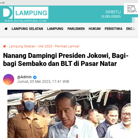
-->
SABTU
8 08 2026
LAMPUNG SELATAN
LAMPUNG
PARLEMEN
HUKUM
PERISTIWA
EKONO
›
Lampung Selatan
›
Mei 2023
›
Pemkab Lamsel
Nanang Dampingi Presiden Jokowi, Bagi-bagi Sembako dan BLT di Pasar Natar
Nanang Dampingi Presiden Jokowi, Bagi-
bagi Sembako dan BLT di Pasar Natar
Admin
Jumat, 05 Mei 2023, 17:41 WIB