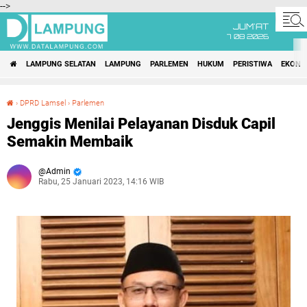
-->
JUM'AT
7 08 2026
LAMPUNG SELATAN
LAMPUNG
PARLEMEN
HUKUM
PERISTIWA
EKONO
›
DPRD Lamsel
›
Parlemen
Jenggis Menilai Pelayanan Disduk Capil Semakin Membaik
Jenggis Menilai Pelayanan Disduk Capil
Semakin Membaik
Admin
Rabu, 25 Januari 2023, 14:16 WIB