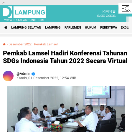
-->
KAMIS
6 08 2026
LAMPUNG SELATAN
LAMPUNG
PARLEMEN
HUKUM
PERISTIWA
EKONO
›
Desember 2022
›
Pemkab Lamsel
Pemkab Lamsel Hadiri Konferensi Tahunan SDGs Indonesia Tahun 2022 Secara Virtual
Pemkab Lamsel Hadiri Konferensi Tahunan
SDGs Indonesia Tahun 2022 Secara Virtual
Admin
Kamis, 01 Desember 2022, 12:54 WIB