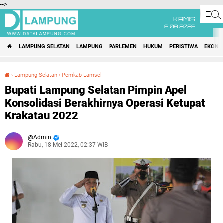
-->
KAMIS
6 08 2026
LAMPUNG SELATAN
LAMPUNG
PARLEMEN
HUKUM
PERISTIWA
EKONO
›
Lampung Selatan
›
Pemkab Lamsel
Bupati Lampung Selatan Pimpin Apel Konsolidasi Berakhirnya Operasi Ketupat Krakatau 2022
Bupati Lampung Selatan Pimpin Apel
Konsolidasi Berakhirnya Operasi Ketupat
Krakatau 2022
Admin
Rabu, 18 Mei 2022, 02:37 WIB