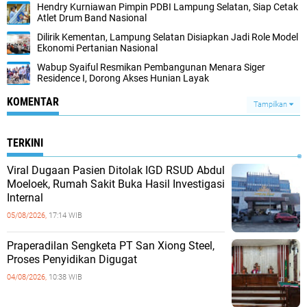
Hendry Kurniawan Pimpin PDBI Lampung Selatan, Siap Cetak
Atlet Drum Band Nasional
Dilirik Kementan, Lampung Selatan Disiapkan Jadi Role Model
Ekonomi Pertanian Nasional
Wabup Syaiful Resmikan Pembangunan Menara Siger
Residence I, Dorong Akses Hunian Layak
KOMENTAR
Tampilkan
TERKINI
Viral Dugaan Pasien Ditolak IGD RSUD Abdul
Moeloek, Rumah Sakit Buka Hasil Investigasi
Internal
05/08/2026,
17:14 WIB
Praperadilan Sengketa PT San Xiong Steel,
Proses Penyidikan Digugat
04/08/2026,
10:38 WIB