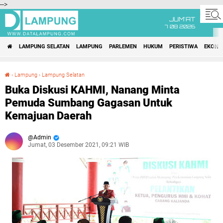
-->
JUM'AT
7 08 2026
LAMPUNG SELATAN
LAMPUNG
PARLEMEN
HUKUM
PERISTIWA
EKONO
›
Lampung
›
Lampung Selatan
Buka Diskusi KAHMI, Nanang Minta Pemuda Sumbang Gagasan Untuk Kemajuan Daerah
Buka Diskusi KAHMI, Nanang Minta
Pemuda Sumbang Gagasan Untuk
Kemajuan Daerah
Admin
Jumat, 03 Desember 2021, 09:21 WIB