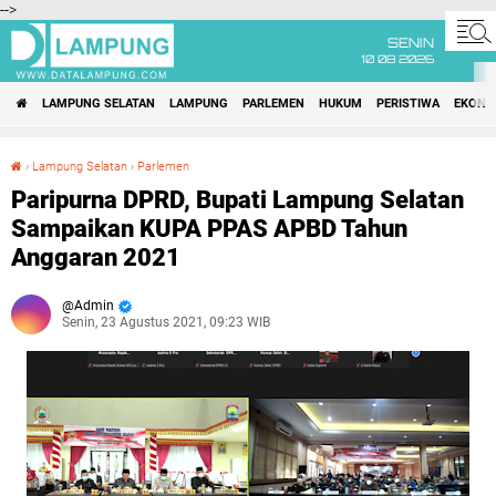
-->
SENIN
10 08 2026
LAMPUNG SELATAN
LAMPUNG
PARLEMEN
HUKUM
PERISTIWA
EKONO
›
Lampung Selatan
›
Parlemen
Paripurna DPRD, Bupati Lampung Selatan Sampaikan KUPA PPAS APBD Tahun Anggaran 2021
Paripurna DPRD, Bupati Lampung Selatan
Sampaikan KUPA PPAS APBD Tahun
Anggaran 2021
Admin
Senin, 23 Agustus 2021, 09:23 WIB