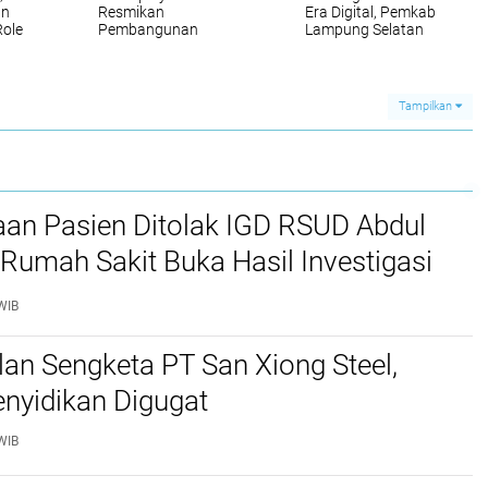
an
Resmikan
Era Digital, Pemkab
Role
Pembangunan
Lampung Selatan
Menara Siger
Dorong Ibu Jadi
nal
Residence I, Dorong
Benteng Anak dari
Akses Hunian Layak
Ancaman Siber
Tampilkan
aan Pasien Ditolak IGD RSUD Abdul
Rumah Sakit Buka Hasil Investigasi
WIB
lan Sengketa PT San Xiong Steel,
nyidikan Digugat
WIB