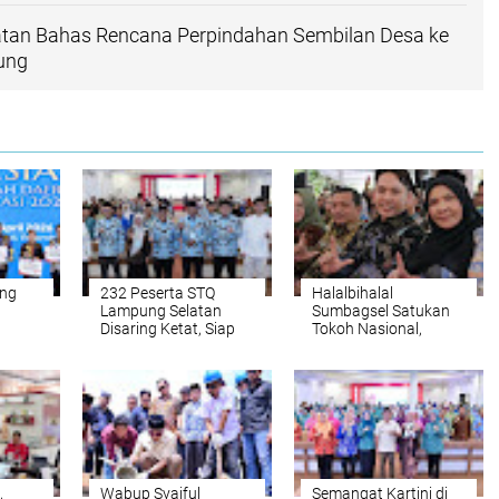
tan Bahas Rencana Perpindahan Sembilan Desa ke
ung
ing
232 Peserta STQ
Halalbihalal
Lampung Selatan
Sumbagsel Satukan
Disaring Ketat, Siap
Tokoh Nasional,
a
Rebut Tiket ke MTQ
Bupati Egi Dorong
ngi
Provinsi Lampung
Perantau Jadi Motor
iar
2026
Kolaborasi Daerah
erah
,
Wabup Syaiful
Semangat Kartini di