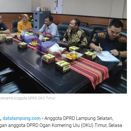
bersama Anggota DPRD OKU Timur
n,
datalampung.com
-
Anggota DPRD Lampung Selatan,
gan anggota DPRD Ogan Komering Ulu (OKU) Timur, Selasa