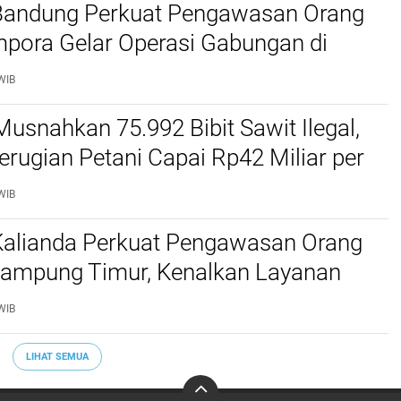
 Bandung Perkuat Pengawasan Orang
mpora Gelar Operasi Gabungan di
Barat dan Cimahi
WIB
Musnahkan 75.992 Bibit Sawit Ilegal,
erugian Petani Capai Rp42 Miliar per
WIB
 Kalianda Perkuat Pengawasan Orang
 Lampung Timur, Kenalkan Layanan
migrasian
WIB
LIHAT SEMUA