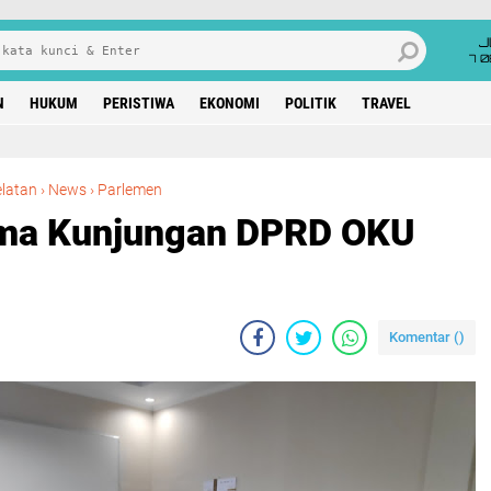
J
7 
N
HUKUM
PERISTIWA
EKONOMI
POLITIK
TRAVEL
Anggota DPRD Terima Kunjungan DPRD OKU Timur
latan
›
News
›
Parlemen
ima Kunjungan DPRD OKU
Komentar (
)