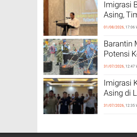
Imigrasi
Asing, Ti
Bandung 
01/08/2026,
17:06 
Barantin 
Potensi K
Tahun
31/07/2026,
12:47 
Imigrasi
Asing di
Data Kei
31/07/2026,
12:35 