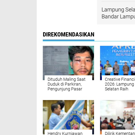
Lampung Sela
Bandar Lamp
DIREKOMENDASIKAN
Dituduh Maling Saat
Creative Financ
Duduk di Parkiran,
2026: Lampung
Pengunjung Pasar
Selatan Raih
Malam Tanjung
Peringkat Kedu
Bintang Babak Belur
Nasional, Kanto
Dikeroyok
Insentif Rp2 Mil
dari Inovasi
Pembiayaan Da
Hendry Kurniawan
Dilirik Kementan