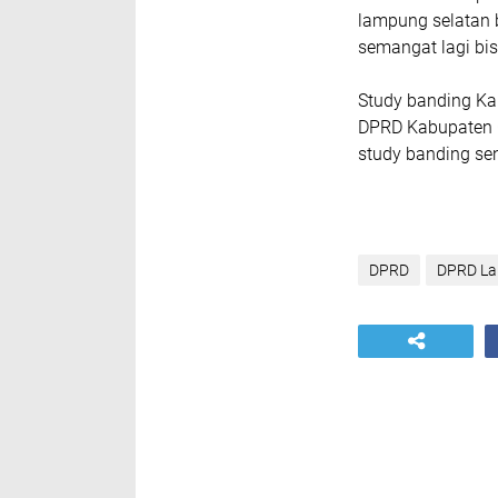
lampung selatan 
semangat lagi bisa
Study banding Kab
DPRD Kabupaten O
study banding send
DPRD
DPRD La