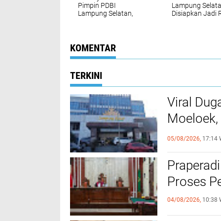
Pimpin PDBI
Lampung Selat
Lampung Selatan,
Disiapkan Jadi 
Siap Cetak Atlet Drum
Model Ekonomi
Band Nasional
Pertanian Nasio
KOMENTAR
TERKINI
Viral Dug
Moeloek, 
Internal
05/08/2026,
17:14 
Praperadi
Proses Pe
04/08/2026,
10:38 