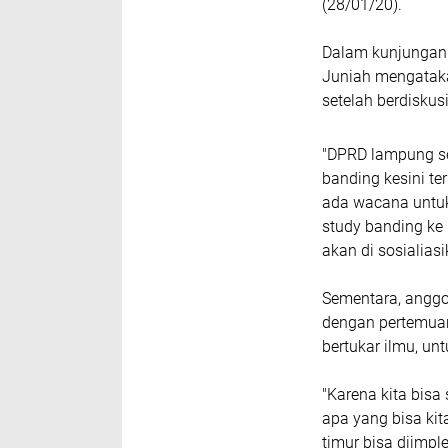
(28/01/20).
Dalam kunjungan t
Juniah mengataka
setelah berdisku
"DPRD lampung se
banding kesini t
ada wacana untuk
study banding ke 
akan di sosialias
Sementara, anggo
dengan pertemua
bertukar ilmu, u
"Karena kita bisa
apa yang bisa ki
timur bisa diimp